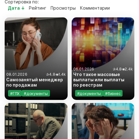
Сортировка по:
Дата ↓
Рейтинг
Просмотры
Комментарии
06.01.2026
✰
4.8
2.4k
Что такое массовые
08.01.2026
✰
4.8
1.4k
Самозанятый менеджер
выплаты или выплаты
по продажам
по реестрам
#ГПХ
#документы
#документы
#бизнес
#риски
#законодательство
#законодательство
#инструкции