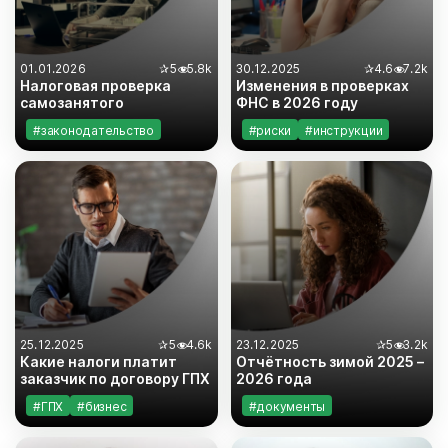
01.01.2026
✰
5
5.8k
30.12.2025
✰
4.6
7.2k
Налоговая проверка
Изменения в проверках
самозанятого
ФНС в 2026 году
#законодательство
#риски
#инструкции
#инструкции
#законодательство
#самозанятость
#документы
#бизнес
25.12.2025
✰
5
4.6k
23.12.2025
✰
5
3.2k
Какие налоги платит
Отчётность зимой 2025 –
заказчик по договору ГПХ
2026 года
#ГПХ
#бизнес
#документы
#документы
#инструкции