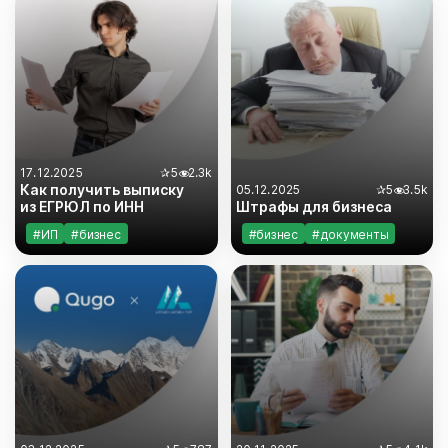
#законодательство
#законодательство
#инструкции
17.12.2025
✰
5
2.3k
Как получить выписку
05.12.2025
✰
5
3.5k
из ЕГРЮЛ по ИНН
Штрафы для бизнеса
#ИП
#бизнес
#бизнес
#документы
#документы
#законодательство
#законодательство
#инструкции
#налоги
#инструкции