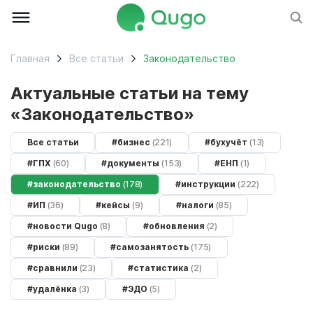
Главная
Все статьи
законодательство
Актуальные статьи на тему
законодательство
Все статьи
#бизнес
(221)
#бухучёт
(13)
#ГПХ
(60)
#документы
(153)
#ЕНП
(1)
#законодательство
(178)
#инструкции
(222)
#ИП
(36)
#кейсы
(9)
#налоги
(85)
#новости Qugo
(8)
#обновления
(2)
#риски
(89)
#самозанятость
(175)
#сравнили
(23)
#статистика
(2)
#удалёнка
(3)
#ЭДО
(5)