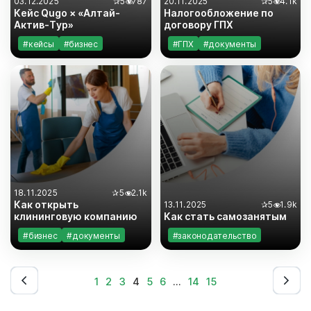
03.12.2025
✰
5
787
20.11.2025
✰
5
4.1k
Кейс Qugo × «Алтай-
Налогообложение по
Актив-Тур»
договору ГПХ
#кейсы
#бизнес
#ГПХ
#документы
#документы
#законодательство
#законодательство
#инструкции
#бизнес
18.11.2025
✰
5
2.1k
Как открыть
13.11.2025
✰
5
1.9k
клининговую компанию
Как стать самозанятым
#бизнес
#документы
#законодательство
#законодательство
#документы
#инструкции
#инструкции
#самозанятость
1
2
3
4
5
6
…
14
15