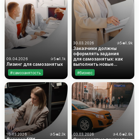
#самозанятость
30.03.2026
✰
5
1.9k
Заказчики должны
оформлять задания
для самозанятых: как
09.04.2026
✰
5
1.1k
Лизинг для самозанятых
выполнить новые
требования ФНС
#самозанятость
#бизнес
#инструкции
#бизнес
#законодательство
#самозанятость
10.03.2026
✰
5
2.3k
03.03.2026
✰
4.6
2.8k