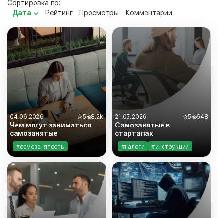
Сортировка по:
Дата ↓
Рейтинг
Просмотры
Комментарии
04.06.2026
✰
5
8.2k
21.05.2026
✰
5
648
Чем могут заниматься
Самозанятые в
самозанятые
стартапах
#самозанятость
#налоги
#инструкции
#бизнес
#документы
#законодательство
#риски
#самозанятость