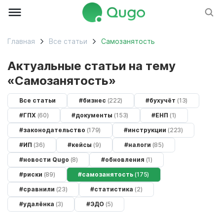
Главная
Все статьи
самозанятость
Актуальные статьи на тему
самозанятость
Все статьи
#бизнес
(222)
#бухучёт
(13)
#ГПХ
(60)
#документы
(153)
#ЕНП
(1)
#законодательство
(179)
#инструкции
(223)
#ИП
(36)
#кейсы
(9)
#налоги
(85)
#новости Qugo
(8)
#обновления
(1)
#риски
(89)
#самозанятость
(175)
#сравнили
(23)
#статистика
(2)
#удалёнка
(3)
#ЭДО
(5)