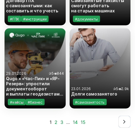
Договор ГПХ
Самозанятые таксисты
с самозанятыми: как
смогут работать
составить и что учесть
на старых машинах
#ГПХ
#инструкции
#документы
#документы
#законодательство
#инструкции
#самозанятость
29.01.2026
✰
5
844
Qugo × «Час-Пик» и «ЯР-
Резерв»: упростили
документооборот
23.01.2026
✰
5
2.9k
и выплаты геодезистам
Долги самозанятого
и строителям
#кейсы
#бизнес
#самозанятость
#самозанятость
#инструкции
#риски
1
2
3
…
14
15