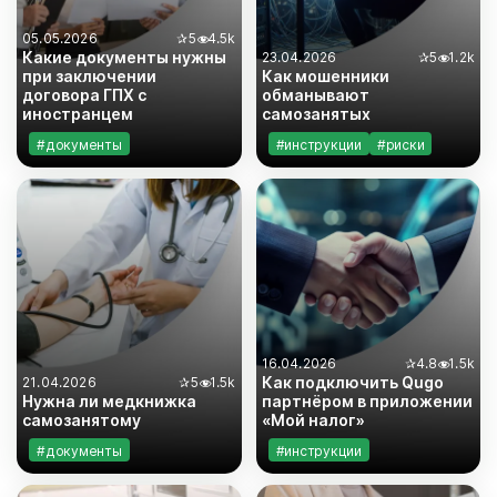
05.05.2026
✰
5
4.5k
Какие документы нужны
23.04.2026
✰
5
1.2k
при заключении
Как мошенники
договора ГПХ с
обманывают
иностранцем
самозанятых
#документы
#инструкции
#риски
#законодательство
#самозанятость
#инструкции
#риски
#самозанятость
16.04.2026
✰
4.8
1.5k
Как подключить Qugo
21.04.2026
✰
5
1.5k
Нужна ли медкнижка
партнёром в приложении
самозанятому
«Мой налог»
#документы
#инструкции
#законодательство
#самозанятость