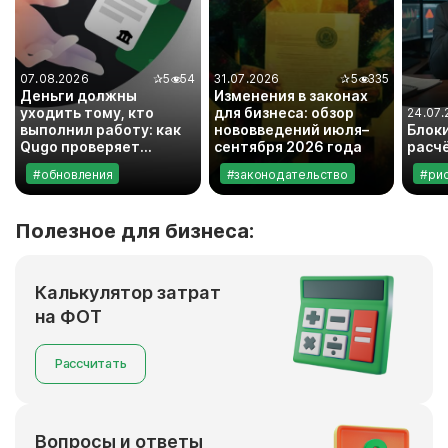
07.08.2026
✰
5
54
31.07.2026
✰
5
335
Деньги должны
Изменения в законах
уходить тому, кто
для бизнеса: обзор
24.07.
выполнил работу: как
нововведений июля–
Блок
Qugo проверяет
сентября 2026 года
расч
банковские реквизиты
#обновления
#законодательство
#ри
исполнителей
Полезное для бизнеса:
Калькулятор затрат
на ФОТ
Рассчитать
Вопросы и ответы