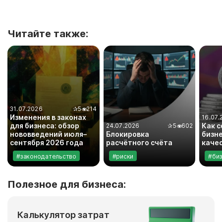
Читайте также:
31.07.2026
✰
5
214
Изменения в законах
16.07.
для бизнеса: обзор
Как 
24.07.2026
✰
5
602
нововведений июля–
Блокировка
бизне
сентября 2026 года
расчётного счёта
каче
#законодательство
#риски
#би
Полезное для бизнеса:
Калькулятор затрат