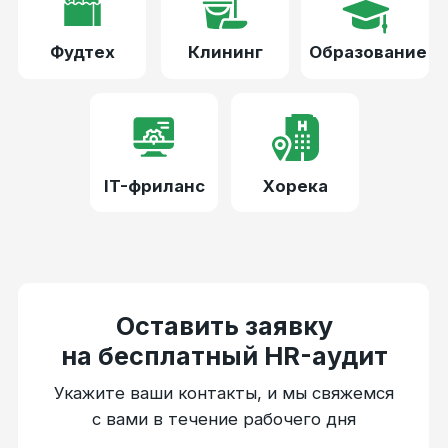
Решения для бизнеса
Проверка статуса самозанятого
Оплата налогов за самозанятых
ЭДО
Интеграция с 1С
API-документация
Калькулятор ФОТ
Компания
О компании
Вопросы и ответы
Блог
Вебинары
Партнёрская программа
Для кого
Бухгалтерам
HR-специалистам
Копирайтерам
Маркетологам
Блогерам
Отрасли
Курьерские службы
Аутсорсинг
Строительные компании