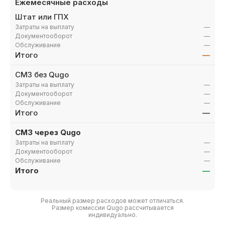
Ежемесячные расходы
Штат или ГПХ
Затраты на выплату
—
Документооборот
—
Обслуживание
—
Итого
—
СМЗ без Qugo
Затраты на выплату
—
Документооборот
—
Обслуживание
—
Итого
—
СМЗ через Qugo
Затраты на выплату
—
Документооборот
—
Обслуживание
—
Рассчитать размер
Итого
—
комиссии Qugo
Оставьте заявку, и мы свяжемся с вами
Реальный размер расходов может отличаться.
в течение рабочего дня
Размер комиссии Qugo рассчитывается
индивидуально.