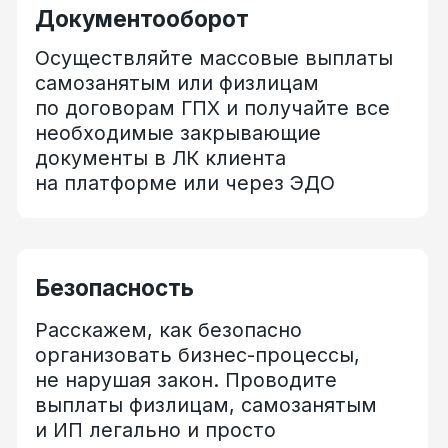
и гражданства исполнителей
Физические лица по договору ГПХ
Индивидуальные
предприниматели
Самозанятые физические лица —
плательщики НПД
Иностранные граждане стран
ЕАЭС и СНГ
Проводим бесплатный
HR-аудит
процессов работы с внештатным
персоналом для разных отраслей бизнеса