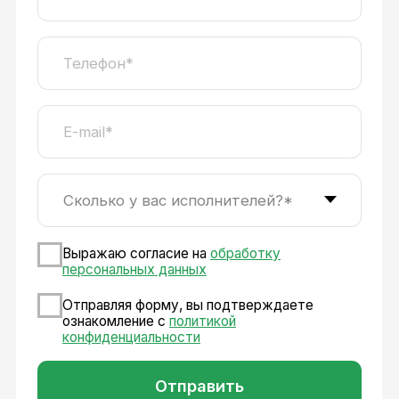
Возможности платформы
Массовые выплаты
Моментальные выплаты физлицам
по договору ГПХ, самозанятым
и ИП на карту или расчётный счёт
любого банка РФ
Автоматизация
Больше не нужно проверять
вручную налоговый статус каждого
самозанятого при массовых
выплатах — мы делаем проверку
за вас в автоматическом режиме
Работа с реестрами
Выбирайте сами, как проводить