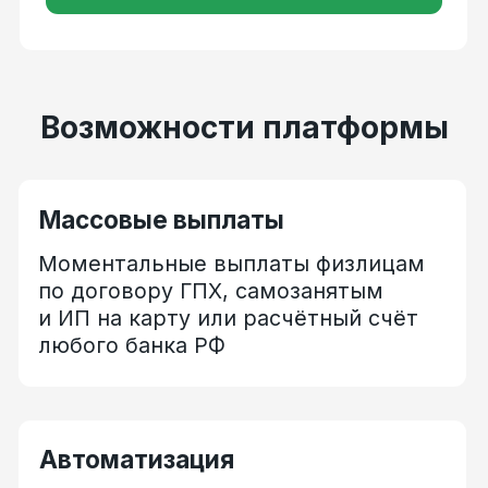
массовые выплаты фрилансерам
и другим внештатным
исполнителям — единым
реестром или отдельными
поручениями
Документооборот
Осуществляйте массовые выплаты
самозанятым или физлицам
по договорам ГПХ и получайте все
необходимые закрывающие
документы в ЛК клиента
на платформе или через ЭДО
Безопасность
Расскажем, как безопасно
организовать бизнес-процессы,
не нарушая закон. Проводите
выплаты физлицам, самозанятым
и ИП легально и просто