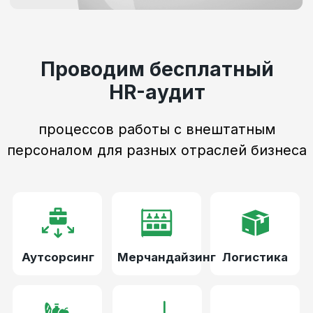
Разъединенные штаты: к
Как работать с самозанятыми
взаимодействовать с в
в 2024 году
исполнителями эффекти
Юридические документы
Патент №2023683288
Пользовательское соглашение
Политика конфиденциальности
Контакты
Москва, 1-я Тверская-Ямская улица,
23, стр. 1
+7(495)799-00-82
hello@qugo.ru
Telegram
VK
MAX