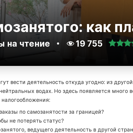
озанятого: как пл
ы на чтение
19 755
ут вести деятельность откуда угодно: из друго
нейтральных водах. Но здесь появляется много в
х налогообложения:
заказы по самозанятости за границей?
обы не потерять статус?
занятого, ведущего деятельность в другой стра