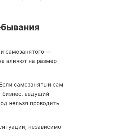
ебывания
ги самозанятого —
не влияют на размер
 Если самозанятый сам
т бизнес, ведущий
оход нельзя проводить
 ситуации, независимо