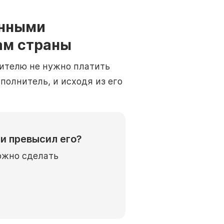
анными
нам страны
нителю не нужно платить
полнитель, и исходя из его
и превысил его?
ожно сделать