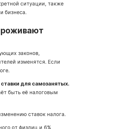
кретной ситуации, также
и бизнеса.
 проживают
ующих законов,
ителей изменятся. Если
оге.
 ставки для самозанятых.
аёт быть её налоговым
изменению ставок налога.
ного от физлиц и 6%