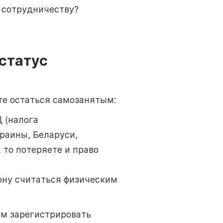
к сотрудничеству?
 статус
те остаться самозанятым:
 (налога
краины, Беларуси,
 то потеряете и право
кону считаться физическим
вам зарегистрировать