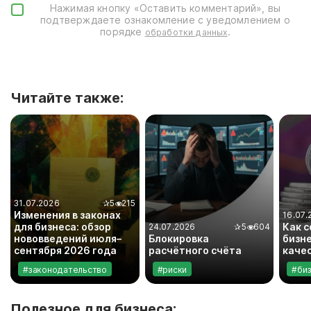
Нажимая кнопку «Оставить комментарий», вы
подтверждаете ознакомление с уведомлением о
порядке
.
обработки данных
Читайте также:
31.07.2026
✰
5
215
Изменения в законах
16.07.
для бизнеса: обзор
Как 
24.07.2026
✰
5
604
нововведений июля–
Блокировка
бизне
сентября 2026 года
расчётного счёта
каче
#законодательство
#риски
#би
Полезное для бизнеса: