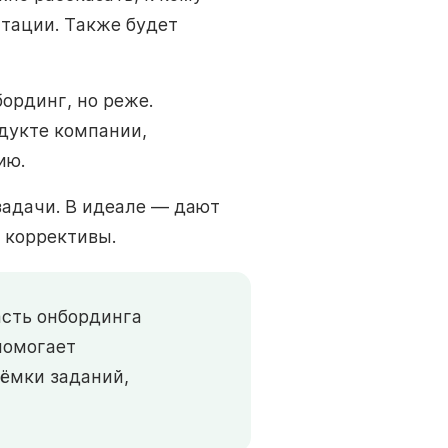
птации. Также будет
ординг, но реже.
дукте компании,
ию.
задачи. В идеале — дают
 коррективы.
асть онбординга
помогает
иёмки заданий,