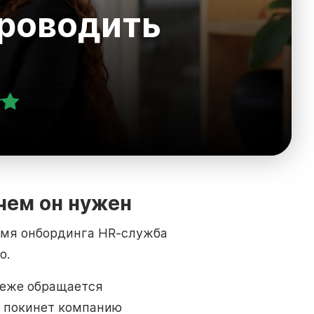
проводить
чем он нужен
мя онбординга HR-служба
о.
 реже обращается
к покинет компанию