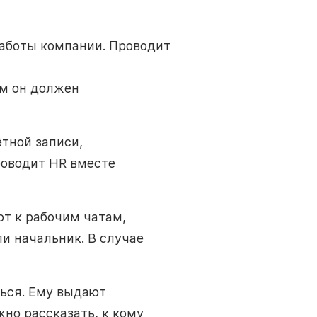
аботы компании. Проводит
ем он должен
тной записи,
роводит HR вместе
т к рабочим чатам,
и начальник. В случае
ться. Ему выдают
но рассказать, к кому