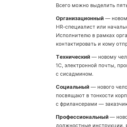
Всего можно выделить пять
Организационный
— новому
HR-специалист или начальн
Исполнителю в рамках орга
контактировать и кому отп
Технический
— новому чел
1С, электронной почты, пр
с сисадмином.
Социальный
— нового чело
посвящают в тонкости корп
с фрилансерами — заказчик
Профессиональный
— ново
должностные инструкции, р