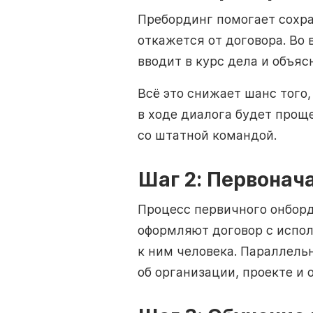
Пребординг помогает сохра
откажется от договора. Во
вводит в курс дела и объяс
Всё это снижает шанс того
в ходе диалога будет прощ
со штатной командой.
Шаг 2: Первонач
Процесс первичного онборд
оформляют договор с испо
к ним человека. Параллель
об организации, проекте и