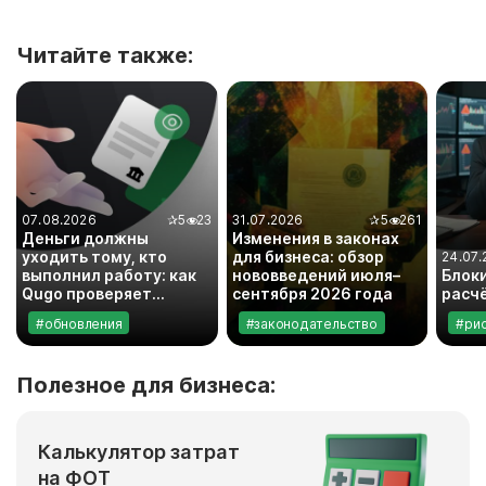
Читайте также:
07.08.2026
✰
5
23
31.07.2026
✰
5
261
Деньги должны
Изменения в законах
уходить тому, кто
для бизнеса: обзор
24.07.
выполнил работу: как
нововведений июля–
Блок
Qugo проверяет
сентября 2026 года
расч
банковские реквизиты
#обновления
#законодательство
#ри
исполнителей
Полезное для бизнеса:
Калькулятор затрат
на ФОТ