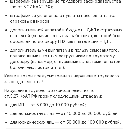
штрафами за нарушение трудового законодательства
(по
ст.5.27
КоАП
РФ);
штрафами за уклонение от уплаты налогов, а также
страховых взносов;
дополнительной уплатой в бюджет НДФЛ и страховых
платежей (доначисленных за работника, который был
оформлен по договору ГПХ как плательщик НПД);
дополнительными выплатами в пользу самозанятого,
положенными штатным сотрудникам по трудовому
договору (например, отпускными выплатами, оплатой
больничных листов и т. д.).
Какие штрафы предусмотрены за нарушение трудового
законодательства?
Нарушение трудового законодательства по
ст.5.27
КоАП
РФ грозит следующими штрафами:
для ИП
— от 5
000 до
10
000
рублей;
для должностных лиц
— от
10
000 до
20
000
рублей;
для юридических лиц
— от
50
000 до
100
000
рублей.