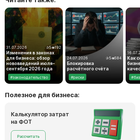
Читайте также:
31.07.2026
✰
5
192
Изменения в законах
16.07.
для бизнеса: обзор
Как 
24.07.2026
✰
5
584
нововведений июля–
Блокировка
бизне
сентября 2026 года
расчётного счёта
каче
#законодательство
#риски
#би
Полезное для бизнеса:
Калькулятор затрат
на ФОТ
Рассчитать