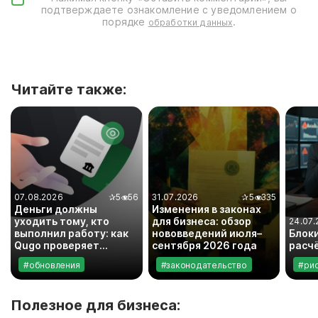
подтверждаете ознакомление с уведомлением о
порядке
.
обработки данных
Читайте также:
07.08.2026
✰
5
56
31.07.2026
✰
5
335
Деньги должны
Изменения в законах
уходить тому, кто
для бизнеса: обзор
24.07.
выполнил работу: как
нововведений июля–
Блок
Qugo проверяет
сентября 2026 года
расч
банковские реквизиты
#обновления
#законодательство
#ри
исполнителей
Полезное для бизнеса: