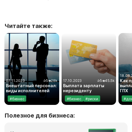
Читайте также:
18.08.
Как 
07.11.2023
✰
5
28k
17.10.2023
✰
5
45.5k
Внештатный персонал:
Выплата зарплаты
выпл
виды исполнителей
нерезиденту
ГПХ
#бизнес
#бизнес
#риски
#до
#самозанятость
#законодательство
#са
#сравнили
Полезное для бизнеса: