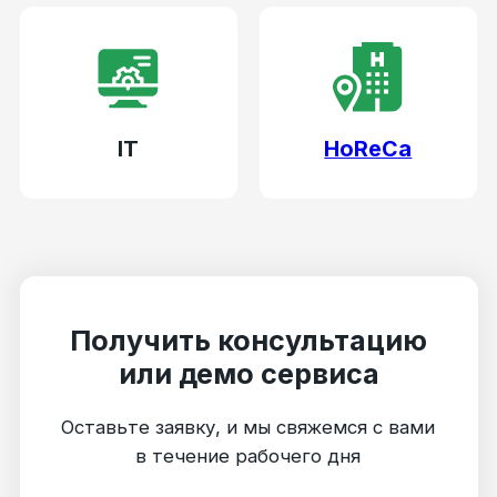
по проведённым транзакциям: подписанные
договоры, акты оказанных услуг и чеки.
Платформа Qugo включена в перечень
операторов, осуществляющих информационный
обмен с ФНС, что даёт возможность
производить проверку статуса самозанятого,
а также уплату НПД от его лица (при
соответствующем разрешении в приложении
Мой налог). Согласно федеральному закону №
422-ФЗ, сумма оплаты налога самозанятого при
работе с юрлицом составляет 6%
от полученного дохода — именно такую сумму
сервис автоматически удерживает с каждой
полученной исполнителем выплаты. Дальнейшая
уплата налога также осуществляется
в автоматическом режиме — на основании
полученного от ФНС налогового уведомления.
Если депонированных средств оказывается
больше необходимого для уплаты НПД
(например, если самозанятый имеет налоговый
бонус), функционал Qugo позволяет вернуть
излишне удержанный налог самозанятому.
Таким образом, при взаимодействии компании-
заказчика и самозанятого исполнителя через
платформу не организация платит налог
за самозанятого и не сам плательщик НПД,
а сервис-партнёр ФНС, берущий эту
обязанность на себя. Это позволяет упростить
жизнь как самому самозанятому — ему больше