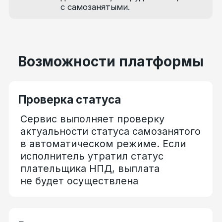
не будет осуществлена
Выплаты самозанятым
Удобная оплата оказанных
самозанятыми услуг с помощью
загрузочных файлов Excel экономит
время и позволяет произвести
расчёт сразу с большим
количеством исполнителей
Расчёт налога
Функционал платформы позволяет
рассчитать налог самозанятого
исполнителя исходя
из полученных им выплат
за оказанные услуги
и автоматически удержать эту
сумму для дальнейшей оплаты
Формирование чеков