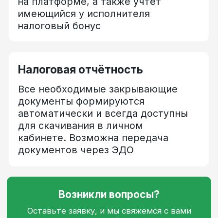
Аутсорсинг
Мерчандайзинг
Логистика
Фудтех
Клининг
Образование
IT
HoReCa