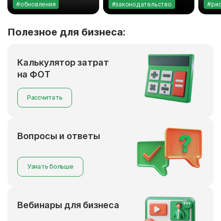
#обновления
#законодательство
#ри
исполнителей
Полезное для бизнеса:
Калькулятор затрат
на ФОТ
Рассчитать
Вопросы и ответы
Узнать больше
Вебинары для бизнеса