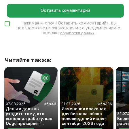
Нажимая кнопку «Оставить комментарий», вы
подтверждаете ознакомление с уведомлением о
порядке
.
обработки данных
Читайте также:
07.08.2026
✰
5
46
31.07.2026
✰
5
306
Деньги должны
Изменения в законах
уходить тому, кто
для бизнеса: обзор
24.07.
выполнил работу: как
нововведений июля–
Блок
Qugo проверяет
сентября 2026 года
расч
банковские реквизиты