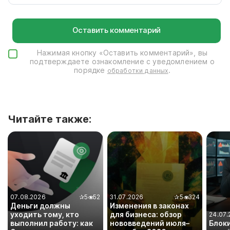
Нажимая кнопку «Оставить комментарий», вы
подтверждаете ознакомление с уведомлением о
порядке
.
обработки данных
Читайте также:
07.08.2026
✰
5
52
31.07.2026
✰
5
324
Деньги должны
Изменения в законах
уходить тому, кто
для бизнеса: обзор
24.07.
выполнил работу: как
нововведений июля–
Блок