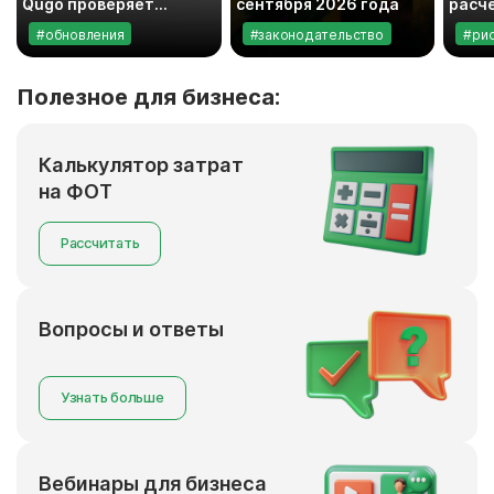
Qugo проверяет
сентября 2026 года
расч
банковские реквизиты
#обновления
#законодательство
#ри
исполнителей
Полезное для бизнеса:
Калькулятор затрат
на ФОТ
Рассчитать
Вопросы и ответы
Узнать больше
Вебинары для бизнеса