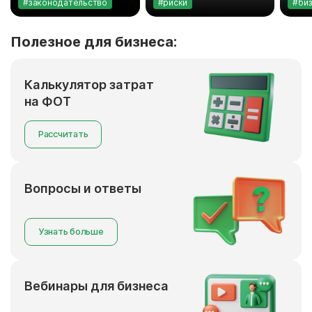
#законодательство
#риски
#би
Полезное для бизнеса:
Калькулятор затрат
на ФОТ
Рассчитать
Вопросы и ответы
Узнать больше
Вебинары для бизнеса