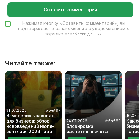
Нажимая кнопку «Оставить комментарий», вы
подтверждаете ознакомление с уведомлением о
порядке
.
обработки данных
Читайте также:
31.07.2026
✰
5
197
Изменения в законах
16.07.
для бизнеса: обзор
Как 
24.07.2026
✰
5
589
нововведений июля–
Блокировка
бизне
сентября 2026 года
расчётного счёта
каче