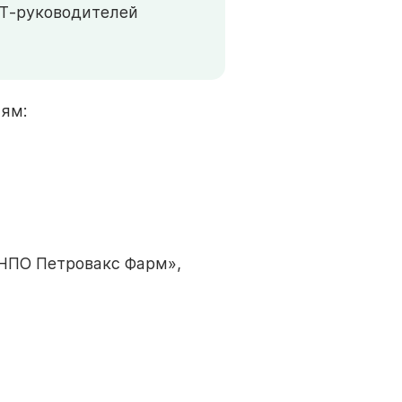
ИТ-руководителей
иям:
«НПО Петровакс Фарм»,