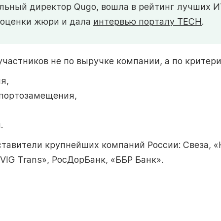
альный директор Qugo, вошла в рейтинг лучших 
 оценки жюри и дала
интервью порталу TECH
.
частников не по выручке компании, а по критер
я,
портозамещения,
.
тавители крупнейших компаний России: Свеза, 
VIG Trans», РосДорБанк, «ББР Банк».