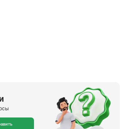
и
росы
авить