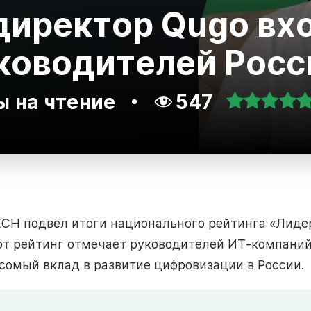
иректор Qugo вхо
ководителей Росс
ы на чтение
547
ECH подвёл итоги национального рейтинга «Лиде
от рейтинг отмечает руководителей ИТ-компаний
есомый вклад в развитие цифровизации в России.