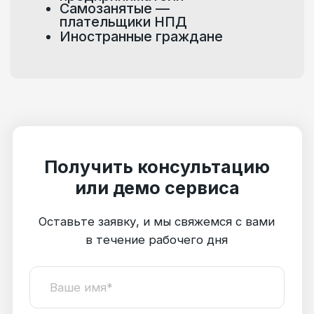
О компании
Qugo — онлайн-платформа, позволяющая
упростить взаимодействие бизнеса
с внештатными исполнителями: самозанятыми,
физлицами по договорам ГПХ и ИП. Подобная
необходимость часто возникает
у маркетинговых агентств и других компаний,
сотрудничающих с большим количеством
фрилансеров в сфере BTL-активностей.
Автоматизация документооборота и выплат
таким исполнителям позволяет снизить
операционные издержки, нагрузку
на бухгалтерию и отдел кадров, а также
нивелировать финансовые и налоговые риски,
способствуя оптимизации работы
маркетинговой компании в целом.
Сервис позволяет производить расчёты
с подрядчиками-фрилансерами, не тратя
времени на бумажное оформление документов
и обработку информации. Электронный
документооборот вкупе с удобной системой
платежей через загрузочные файлы (реестры)
делают процесс выплат самозанятым
для маркетинговых компаний простым
и безопасным. Автоматическая проверка
налогового статуса обеспечит защиту
от непредвиденных налоговых начислений,