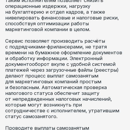
Москва, 1-я Тверская-Ямская улица,
23, стр. 1
+7(495)799-00-82
hello@qugo.ru
Telegram
VK
MAX
Решения для бизнеса
Проверка статуса самозанятого
Оплата налогов за самозанятых
ЭДО
Интеграция с 1С
API-документация
Калькулятор ФОТ
Компания
О компании
Вопросы и ответы
Блог
Вебинары
Партнёрская программа
Для кого