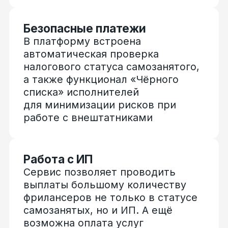
выплаты большому количеству
фрилансеров не только в статусе
самозанятых, но и ИП. А ещё
возможна оплата услуг
по договорам ГПХ физлицам без
статуса плательщика НПД
Оплата НПД
Являясь официальным партнёром
ФНС, платформа позволяет
автоматически оплачивать налог
на профессиональный доход
от лица исполнителя, в том числе
учитывая имеющийся налоговый
бонус
ЭДО
Полная автоматизация
документооборота
с самозанятыми
для маркетинговых компаний: все
документы с исполнителями
подписываются дистанционно