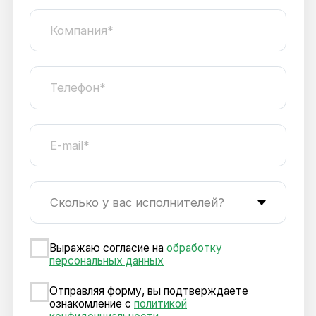
которые могут возникнуть при
сотрудничестве с исполнителем, утратившим
статус самозанятого.
Проводите выплаты самозанятым
маркетологам и BTL-менеджерам и получайте
все необходимые закрывающие документы
легко и быстро, в пару кликов через личный
кабинет на платформе Qugo.
Где о нас почитать
Разъединенные штаты: к
Как работать с самозанятыми
взаимодействовать с в
в 2024 году
исполнителями эффекти
Остались вопросы?
Оставьте заявку, и мы свяжемся с вами
в течение рабочего дня