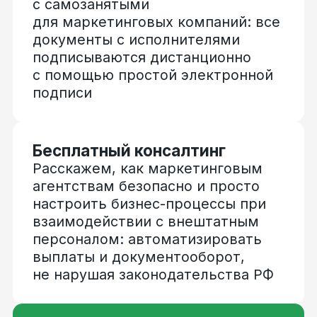
налоговые статусы
и гражданства исполнителей
Физические лица
по договорам ГПХ
Индивидуальные
предприниматели
Самозанятые —
плательщики НПД
Иностранные граждане
Получить консультацию
или демо сервиса
Оставьте заявку, и мы свяжемся с вами
в течение рабочего дня