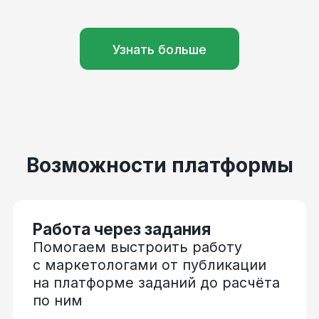
Возможности платформы
Работа через задания
Помогаем выстроить работу
с маркетологами от публикации
на платформе заданий до расчёта
по ним
Безопасные платежи
В платформу встроена
автоматическая проверка
налогового статуса самозанятого,
а также функционал «Чёрного
списка» исполнителей
для минимизации рисков при
работе с внештатниками
Работа с ИП
Сервис позволяет проводить