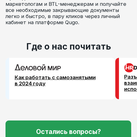
Бухгалтерам
HR-специалистам
Копирайтерам
Маркетологам
Блогерам
Отрасли
Курьерские службы
Аутсорсинг
Строительные компании
Клининг
Турагентства