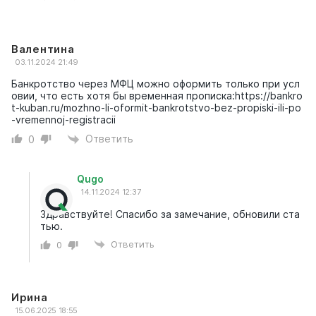
Валентина
03.11.2024 21:49
Банкротство через МФЦ можно оформить только при усл
овии, что есть хотя бы временная прописка:
https://bankro
t-kuban.ru/mozhno-li-oformit-bankrotstvo-bez-propiski-ili-po
-vremennoj-registracii
Ответить
0
Qugo
14.11.2024 12:37
Здравствуйте! Спасибо за замечание, обновили ста
тью.
Ответить
0
Ирина
15.06.2025 18:55